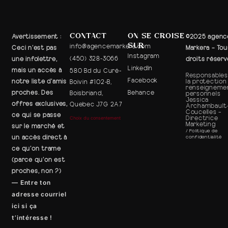
CONTACT
ON SE CROISE
Avertissement
:
©2025 agenc
SUR
info@agencemarkera.com
Ceci n’est pas
Markera – Tou
Instagram
(450) 328-3066
une infolettre,
droits réser
LinkedIn
mais un accès à
580 Bd du Curé-
Responsables
Facebook
la protection
notre liste d’amis
Boivin #102-B,
renseigneme
proches. Des
Behance
Boisbriand,
personnels
Jessica
offres exclusives,
Quebec J7G 2A7
Archambault
Coucelles –
ce qui se passe
Directrice
Choix du consentement
Marketing
sur le marché et
/ Politique de
un accès direct à
confidentialité
ce qu’on trame
(parce qu’on est
proches, non ?)
—
Entre ton
adresse courriel
ici si ça
t’intéresse !