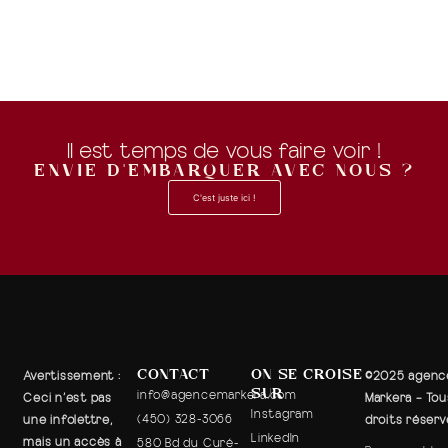
Il est temps de vous faire voir !
ENVIE D'EMBARQUER AVEC NOUS ?
C'est juste ici !
CONTACT
ON SE CROISE
Avertissement
:
©2025 agenc
SUR
info@agencemarkera.com
Ceci n’est pas
Markera – Tou
Instagram
(450) 328-3066
une infolettre,
droits réser
LinkedIn
mais un accès à
580 Bd du Curé-